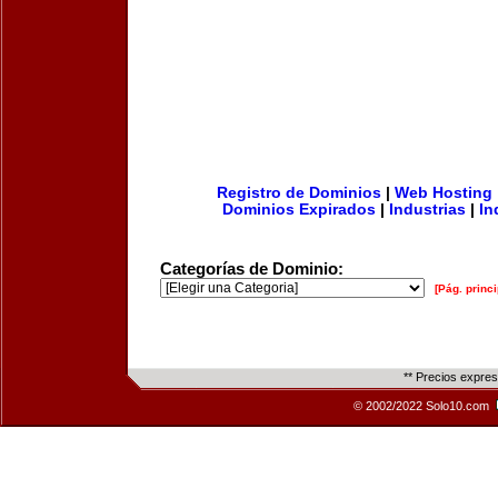
Registro de Dominios
|
Web Hosting
Dominios Expirados
|
Industrias
|
In
Categorías de Dominio:
[Pág. princi
** Precios expre
© 2002/2022 Solo10.com