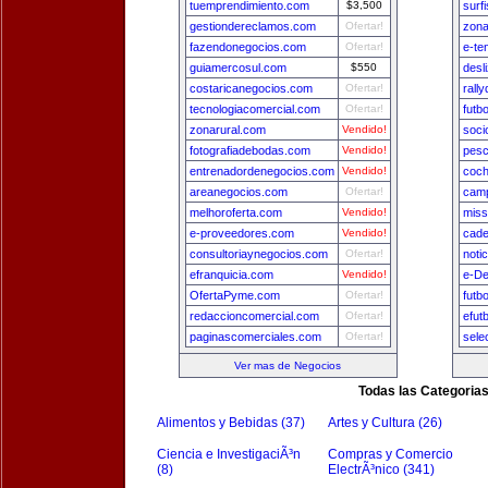
tuemprendimiento.com
$3,500
surf
gestiondereclamos.com
Ofertar!
zona
fazendonegocios.com
Ofertar!
e-te
guiamercosul.com
$550
desl
costaricanegocios.com
Ofertar!
rall
tecnologiacomercial.com
Ofertar!
futb
zonarural.com
Vendido!
soci
fotografiadebodas.com
Vendido!
pesc
entrenadordenegocios.com
Vendido!
coch
areanegocios.com
Ofertar!
camp
melhoroferta.com
Vendido!
miss
e-proveedores.com
Vendido!
cade
consultoriaynegocios.com
Ofertar!
noti
efranquicia.com
Vendido!
e-De
OfertaPyme.com
Ofertar!
futb
redaccioncomercial.com
Ofertar!
efut
paginascomerciales.com
Ofertar!
sele
Ver mas de Negocios
Todas las Categoria
Alimentos y Bebidas (37)
Artes y Cultura (26)
Ciencia e InvestigaciÃ³n
Compras y Comercio
(8)
ElectrÃ³nico (341)