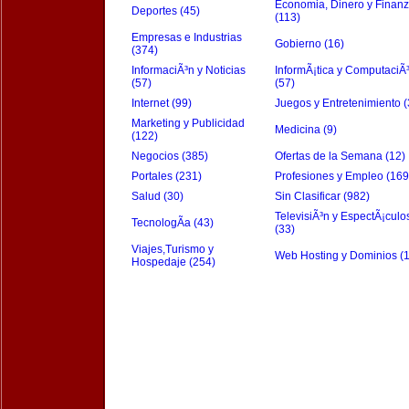
Economia, Dinero y Finan
Deportes (45)
(113)
Empresas e Industrias
Gobierno (16)
(374)
InformaciÃ³n y Noticias
InformÃ¡tica y ComputaciÃ
(57)
(57)
Internet (99)
Juegos y Entretenimiento (
Marketing y Publicidad
Medicina (9)
(122)
Negocios (385)
Ofertas de la Semana (12)
Portales (231)
Profesiones y Empleo (169
Salud (30)
Sin Clasificar (982)
TelevisiÃ³n y EspectÃ¡culo
TecnologÃ­a (43)
(33)
Viajes,Turismo y
Web Hosting y Dominios (
Hospedaje (254)