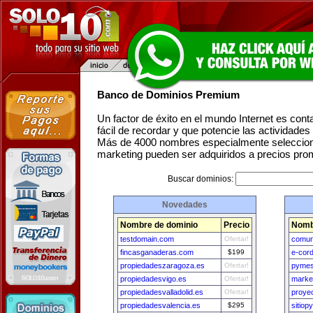
Banco de Dominios Premium
Un factor de éxito en el mundo Internet es con
fácil de recordar y que potencie las actividade
Más de 4000 nombres especialmente seleccion
marketing pueden ser adquiridos a precios pro
Buscar dominios:
Novedades
Nombre de dominio
Precio
Nomb
testdomain.com
Ofertar!
comun
fincasganaderas.com
$199
e-cor
propiedadeszaragoza.es
Ofertar!
pymes
propiedadesvigo.es
Ofertar!
marke
propiedadesvalladolid.es
Ofertar!
proye
propiedadesvalencia.es
$295
sitio