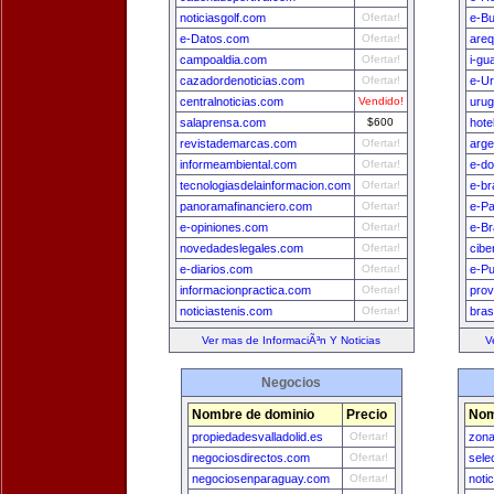
noticiasgolf.com
Ofertar!
e-B
e-Datos.com
Ofertar!
areq
campoaldia.com
Ofertar!
i-gu
cazadordenoticias.com
Ofertar!
e-U
centralnoticias.com
Vendido!
uru
salaprensa.com
$600
hote
revistademarcas.com
Ofertar!
arge
informeambiental.com
Ofertar!
e-do
tecnologiasdelainformacion.com
Ofertar!
e-br
panoramafinanciero.com
Ofertar!
e-P
e-opiniones.com
Ofertar!
e-Br
novedadeslegales.com
Ofertar!
cibe
e-diarios.com
Ofertar!
e-Pu
informacionpractica.com
Ofertar!
prov
noticiastenis.com
Ofertar!
bras
Ver mas de InformaciÃ³n Y Noticias
V
Negocios
Nombre de dominio
Precio
Nom
propiedadesvalladolid.es
Ofertar!
zon
negociosdirectos.com
Ofertar!
sele
negociosenparaguay.com
Ofertar!
noti