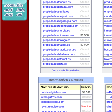
propiedadestenerife.es
Ofertar!
produ
propiedadestartagal.com
Ofertar!
mundo
propiedadessevilla.es
Ofertar!
empre
propiedadessanjusto.com
Ofertar!
clubd
propiedadesriogallegos.com
Ofertar!
minutr
propiedadesreconquista.com
Ofertar!
vende
propiedadesmurcia.es
Ofertar!
inmue
propiedadesmiramar.com
$3,500
inmue
propiedadesmalaga.es
Ofertar!
e-inv
propiedadesmadrid.es
$2,500
hotele
propiedadesmadrid.com.es
Ofertar!
busca
propiedadeslahabana.com
Ofertar!
segur
propiedadesinternet.es
Ofertar!
llaver
propiedadesibiza.es
Ofertar!
riopri
Ver mas de Novedades
InformaciÃ³n Y Noticias
Nombre de dominio
Precio
Nom
noticiasdigitales.com
$2,500
e-Ra
inforegistros.com
Ofertar!
USA
diariodecocina.com
Ofertar!
prop
revistaempleo.com
Vendido!
clas
cadenadeportiva.com
Ofertar!
e-H