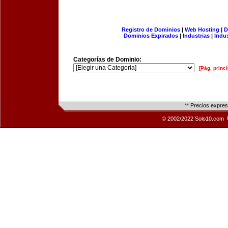
Registro de Dominios
|
Web Hosting
|
D
Dominios Expirados
|
Industrias
|
Indu
Categorías de Dominio:
[Pág. princi
** Precios expre
© 2002/2022 Solo10.com