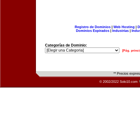
Registro de Dominios
|
Web Hosting
|
D
Dominios Expirados
|
Industrias
|
Indu
Categorías de Dominio:
[Pág. princi
** Precios expre
© 2002/2022 Solo10.com