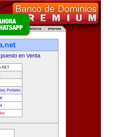
a.net
 puesto en Venta
.NET
t
ias
,
Portales
a!
t
tas