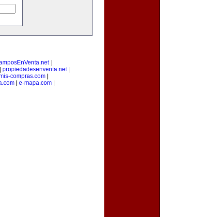
amposEnVenta.net
|
|
propiedadesenventa.net
|
mis-compras.com
|
a.com
|
e-mapa.com
|