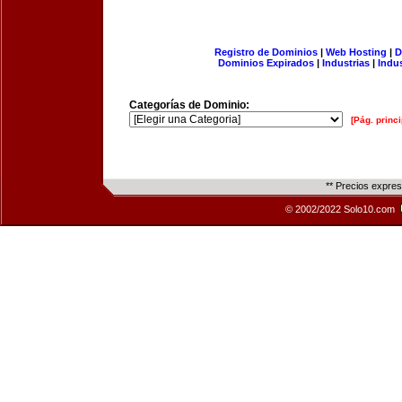
Registro de Dominios
|
Web Hosting
|
D
Dominios Expirados
|
Industrias
|
Indu
Categorías de Dominio:
[Pág. princi
** Precios expre
© 2002/2022 Solo10.com