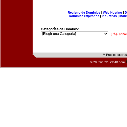
Registro de Dominios
|
Web Hosting
|
D
Dominios Expirados
|
Industrias
|
Indu
Categorías de Dominio:
[Pág. princi
** Precios expre
© 2002/2022 Solo10.com