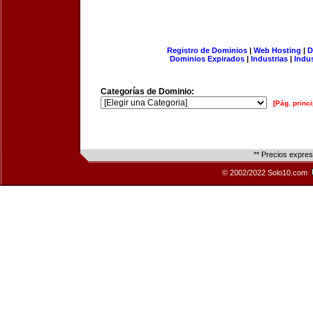
Registro de Dominios
|
Web Hosting
|
D
Dominios Expirados
|
Industrias
|
Indu
Categorías de Dominio:
[Pág. princi
** Precios expre
© 2002/2022 Solo10.com