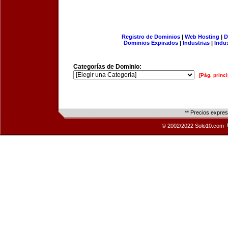
Registro de Dominios
|
Web Hosting
|
D
Dominios Expirados
|
Industrias
|
Indu
Categorías de Dominio:
[Pág. princi
** Precios expre
© 2002/2022 Solo10.com