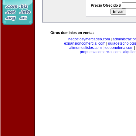
Precio Ofrecido $
Otros dominios en venta:
negociosymercadeo.com
|
administracio
expansioncomercial.com
|
guiadetecnologi
alimentoslistos.com
|
todoenoferta.com
|
propuestacomercial.com
|
alquil