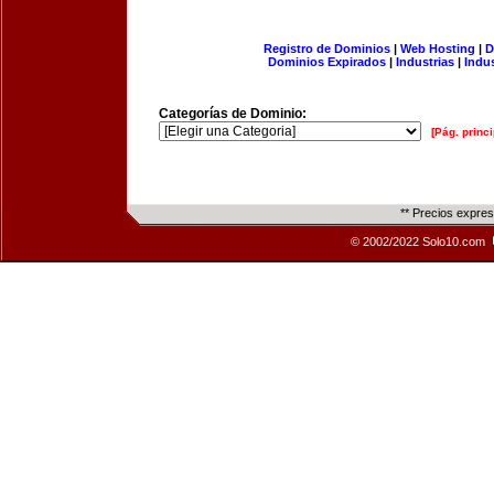
Registro de Dominios
|
Web Hosting
|
D
Dominios Expirados
|
Industrias
|
Indu
Categorías de Dominio:
[Pág. princi
** Precios expre
© 2002/2022 Solo10.com