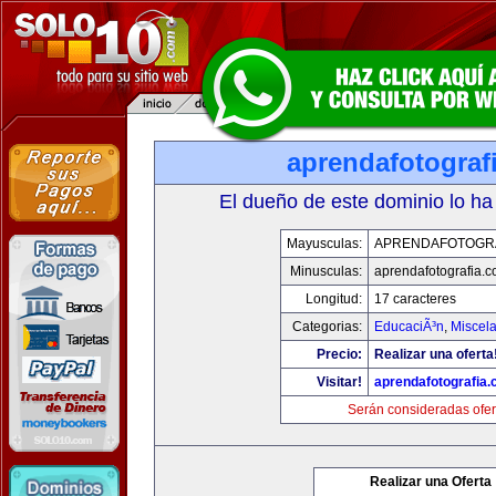
aprendafotograf
El dueño de este dominio lo ha
Mayusculas:
APRENDAFOTOGR
Minusculas:
aprendafotografia.
Longitud:
17 caracteres
Categorias:
EducaciÃ³n
,
Miscela
Precio:
Realizar una oferta
Visitar!
aprendafotografia
Serán consideradas ofer
Realizar una Oferta