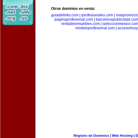
Otros dominios en venta:
guiadelinks.com
|
iprofesionales.com
|
maspromoci
paginaprofesional.com
|
barcelonapublicidad.co
rentadeinmuebles.com
|
seleccionmexico.co
modeloprofesional.com
|
accesorios
Registro de Dominios
|
Web Hosting
|
D