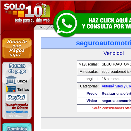
seguroautomotr
Vendido!
Mayusculas:
SEGUROAUTOMO
Minusculas:
seguroautomotriz
Longitud:
16 caracteres
Categorias:
AutomÃ³viles y C
Precio:
Realizar una ofer
Visitar!
seguroautomotri
Serán consideradas ofer