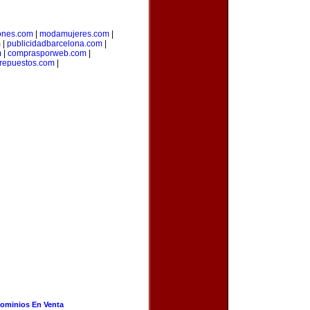
ones.com
|
modamujeres.com
|
m
|
publicidadbarcelona.com
|
m
|
comprasporweb.com
|
yrepuestos.com
|
ominios En Venta