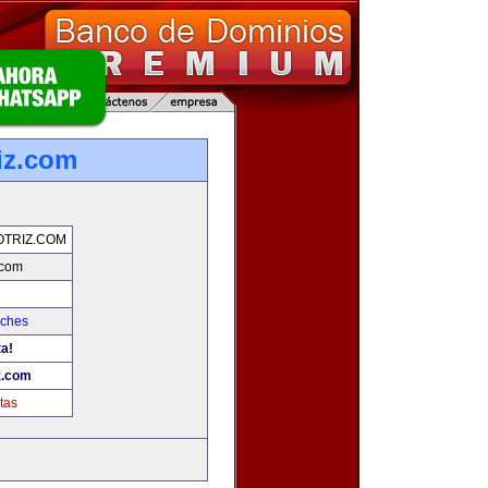
iz.com
TRIZ.COM
.com
oches
ta!
z.com
tas