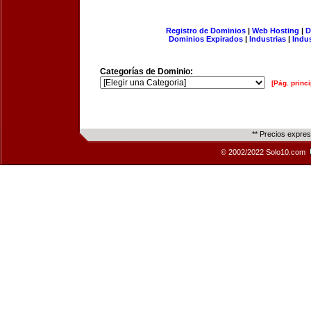
Registro de Dominios
|
Web Hosting
|
D
Dominios Expirados
|
Industrias
|
Indu
Categorías de Dominio:
[Pág. princi
** Precios expre
© 2002/2022 Solo10.com