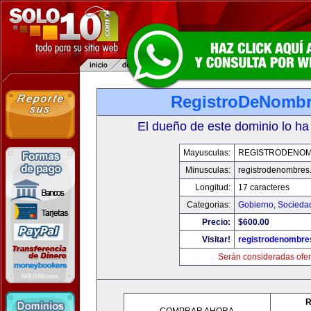
RegistroDeNomb
El dueño de este dominio lo ha
Mayusculas:
REGISTRODENO
Minusculas:
registrodenombres
Longitud:
17 caracteres
Categorias:
Gobierno
,
Socieda
Precio:
$600.00
Visitar!
registrodenombr
Serán consideradas ofer
R