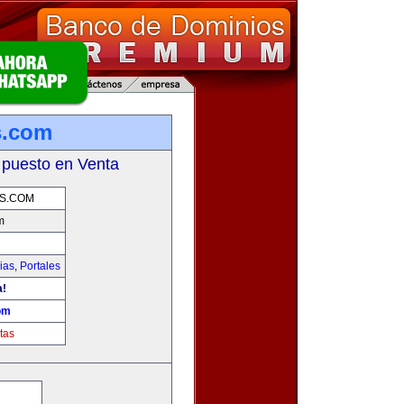
s.com
 puesto en Venta
S.COM
m
ias
,
Portales
a!
om
tas