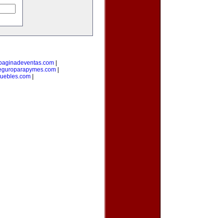
paginadeventas.com
|
eguroparapymes.com
|
muebles.com
|