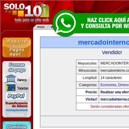
mercadointern
Vendido!
Mayusculas:
MERCADOINTER
Minusculas:
mercadointerno.
Longitud:
14 caracteres
Categorias:
Economia, Dinero
Precio:
Realizar una ofer
Visitar!
mercadointerno.
Serán consideradas ofer