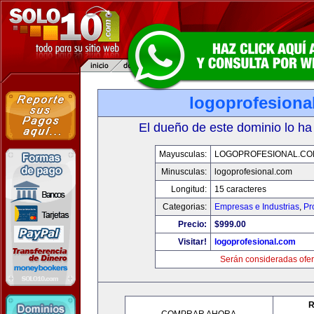
logoprofesiona
El dueño de este dominio lo ha
Mayusculas:
LOGOPROFESIONAL.CO
Minusculas:
logoprofesional.com
Longitud:
15 caracteres
Categorias:
Empresas e Industrias
,
Pr
Precio:
$999.00
Visitar!
logoprofesional.com
Serán consideradas ofer
R