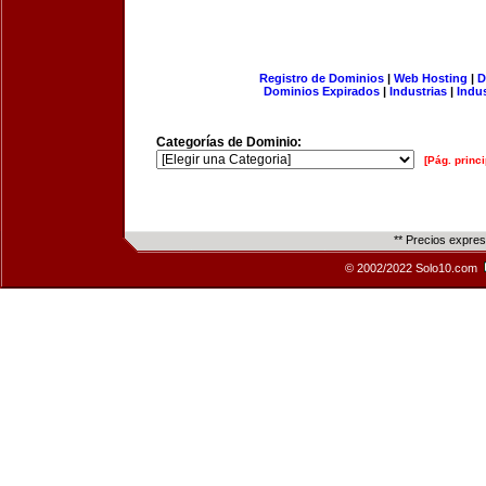
Registro de Dominios
|
Web Hosting
|
D
Dominios Expirados
|
Industrias
|
Indu
Categorías de Dominio:
[Pág. princi
** Precios expre
© 2002/2022 Solo10.com