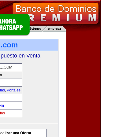
l.com
 puesto en Venta
AL.COM
m
ias
,
Portales
com
tas
ealizar una Oferta