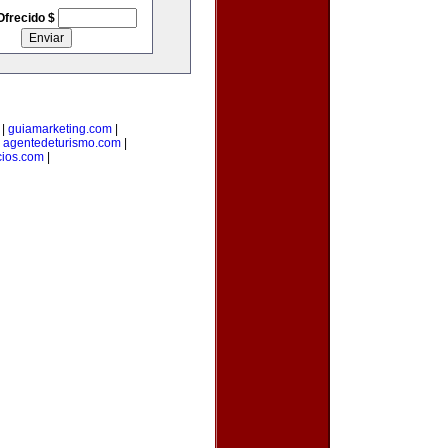
Ofrecido $
|
guiamarketing.com
|
|
agentedeturismo.com
|
ios.com
|