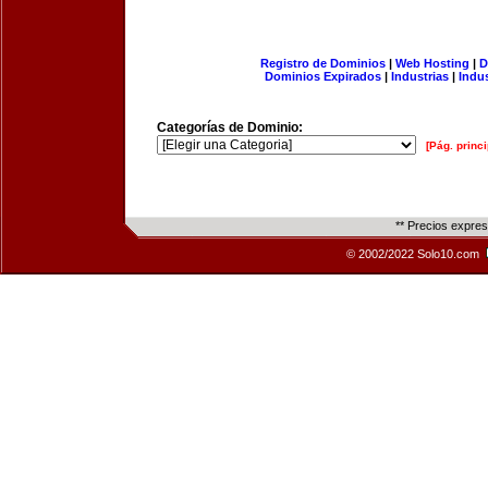
Registro de Dominios
|
Web Hosting
|
D
Dominios Expirados
|
Industrias
|
Indu
Categorías de Dominio:
[Pág. princi
** Precios expre
© 2002/2022 Solo10.com