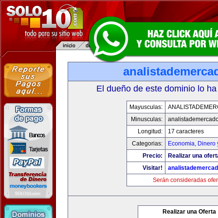
analistademerca
El dueño de este dominio lo ha
Mayusculas:
ANALISTADEME
Minusculas:
analistademercad
Longitud:
17 caracteres
Categorias:
Economia, Dinero 
Precio:
Realizar una ofert
Visitar!
analistademerca
Serán consideradas ofer
Realizar una Oferta