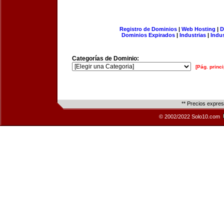
Registro de Dominios
|
Web Hosting
|
D
Dominios Expirados
|
Industrias
|
Indu
Categorías de Dominio:
[Pág. princi
** Precios expre
© 2002/2022 Solo10.com