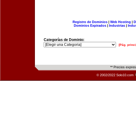
Registro de Dominios
|
Web Hosting
|
D
Dominios Expirados
|
Industrias
|
Indu
Categorías de Dominio:
[Pág. princi
** Precios expre
© 2002/2022 Solo10.com