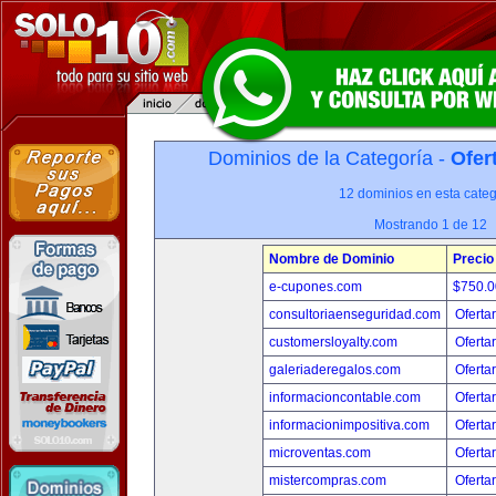
Dominios de la Categoría -
Ofer
12 dominios en esta categ
Mostrando 1 de 12
Nombre de Dominio
Precio
e-cupones.com
$750.
consultoriaenseguridad.com
Oferta
customersloyalty.com
Oferta
galeriaderegalos.com
Oferta
informacioncontable.com
Oferta
informacionimpositiva.com
Oferta
microventas.com
Oferta
mistercompras.com
Oferta