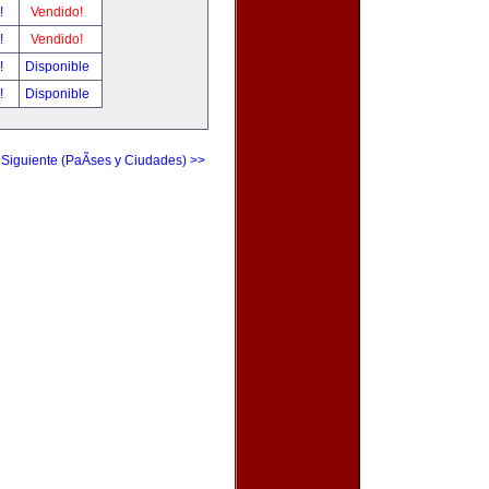
r!
Vendido!
r!
Vendido!
r!
Disponible
r!
Disponible
 Siguiente (PaÃ­ses y Ciudades) >>